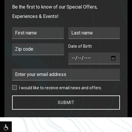
Be the first to know of our Special Offers,
Experiences & Events!
First Name
Last Name
Date of Birth
Postal Code
DOB
Email Address
I would like to receive email news and offers.
I would like to receive email news and offers.
SUBMIT
EXPLORE OUR COLLECTION