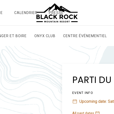
IE
CALENDRIER
PRESSE
GER ET BOIRE
ONYX CLUB
CENTRE ÉVÉNEMENTIEL
PARTI DU
EVENT INFO
Upcoming date: Satu
All past dates