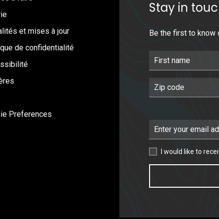
Stay in tou
ie
lités et mises à jour
Be the first to know
ique de confidentialité
First Name
ssibilité
ières
Postal Code
ie Preferences
Email Address
I would like to receive
I would like to rec