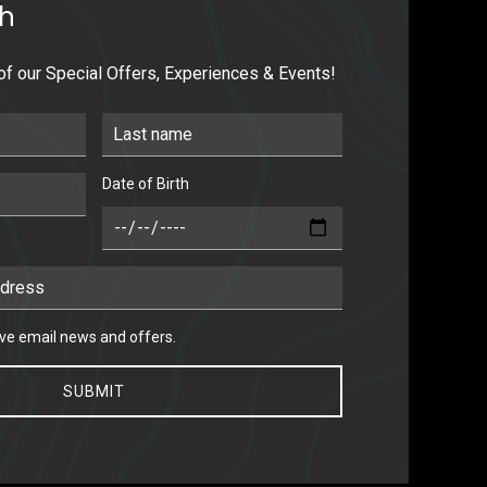
ch
 of our Special Offers, Experiences & Events!
Last Name
Date of Birth
DOB
 email news and offers.
eive email news and offers.
SUBMIT