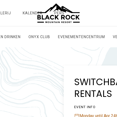
LERIJ
KALENDER
PERS
EN DRINKEN
ONYX CLUB
EVENEMENTENCENTRUM
V
SWITCHB
RENTALS
EVENT INFO
Monday until Apr 24