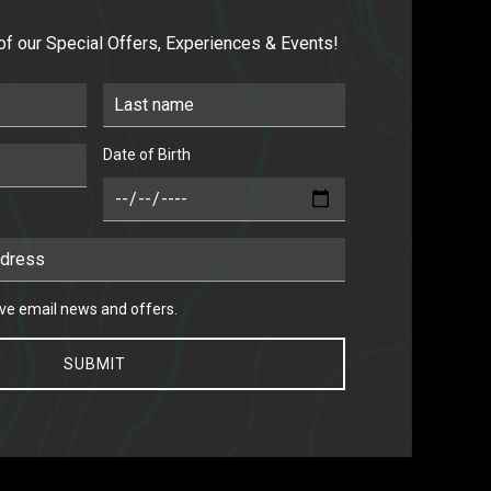
 of our Special Offers, Experiences & Events!
Last Name
Date of Birth
DOB
 email news and offers.
eive email news and offers.
SUBMIT