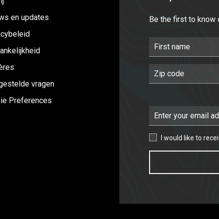
ij
ws en updates
Be the first to know
acybeleid
First Name
ankelijkheid
ières
Postal Code
gestelde vragen
ie Preferences
Email Address
I would like to receive
I would like to rec