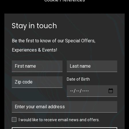
Stay in touch
Be the first to know of our Special Offers,
Experiences & Events!
First Name
Last Name
Date of Birth
Postal Code
DOB
Email Address
I would like to receive email news and offers.
I would like to receive email news and offers.