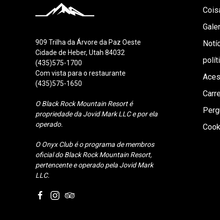
Cois
Galer
909 Trilha da Árvore da Paz Oeste
Notí
Cidade de Heber, Utah 84032
polít
(435)575-1700
Com vista para o restaurante
Aces
(435)575-1650
Carre
O Black Rock Mountain Resort é
Perg
propriedade da Jovid Mark LLC e por ela
operado.
Cook
O Onyx Club é o programa de membros
oficial do Black Rock Mountain Resort,
pertencente e operado pela Jovid Mark
LLC.
facebook
instagram
tripadvisor