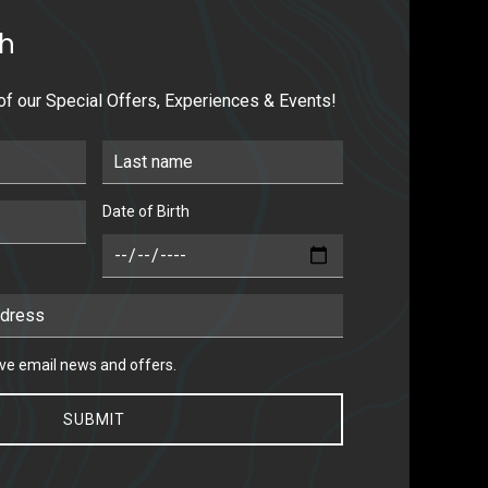
ch
 of our Special Offers, Experiences & Events!
Last Name
Date of Birth
DOB
 email news and offers.
eive email news and offers.
SUBMIT