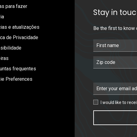
as para fazer
Stay in tou
ia
cias e atualizações
Be the first to know
ica de Privacidade
First Name
sibilidade
iras
Postal Code
untas frequentes
ie Preferences
Email Address
I would like to receive
I would like to rec