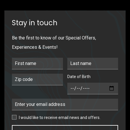
Stay in touch
Be the first to know of our Special Offers,
Experiences & Events!
First Name
Last Name
Date of Birth
Postal Code
DOB
Email Address
I would like to receive email news and offers.
I would like to receive email news and offers.