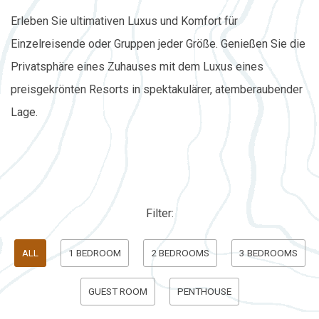
Erleben Sie ultimativen Luxus und Komfort für
Einzelreisende oder Gruppen jeder Größe. Genießen Sie die
Privatsphäre eines Zuhauses mit dem Luxus eines
preisgekrönten Resorts in spektakulärer, atemberaubender
Lage.
Filter:
Pick
ALL
1 BEDROOM
2 BEDROOMS
3 BEDROOMS
options
GUEST ROOM
PENTHOUSE
to
filter