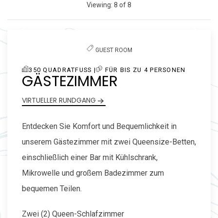
Viewing:
8
of
8
the
Previous slide
Next slide
list
GUEST ROOM
350 QUADRATFUSS |
FÜR BIS ZU 4 PERSONEN
GÄSTEZIMMER
VIRTUELLER RUNDGANG
Entdecken Sie Komfort und Bequemlichkeit in
unserem Gästezimmer mit zwei Queensize-Betten,
einschließlich einer Bar mit Kühlschrank,
Mikrowelle und großem Badezimmer zum
bequemen Teilen.
Zwei (2) Queen-Schlafzimmer