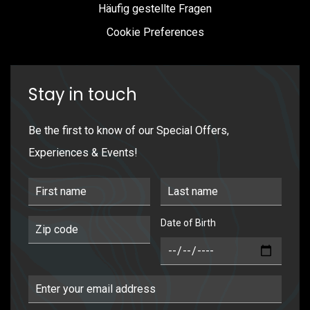
Häufig gestellte Fragen
Cookie Preferences
Stay in touch
Be the first to know of our Special Offers,
Experiences & Events!
First Name
Last Name
Date of Birth
Postal Code
DOB
Email Address