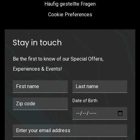
Häufig gestellte Fragen
Cookie Preferences
Stay in touch
Be the first to know of our Special Offers,
Experiences & Events!
First Name
Last Name
Date of Birth
Postal Code
DOB
Email Address