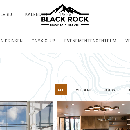
LERIJ
KALENDER
PERS
EN DRINKEN
ONYX CLUB
EVENEMENTENCENTRUM
V
ALL
VERBLIJF
JOUW
T